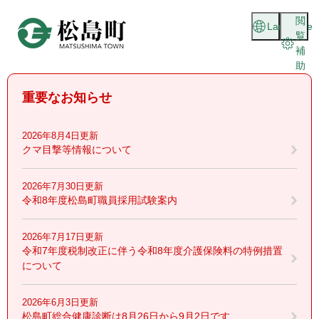
ペ
メニューを飛ばして本文へ
閲
ー
Language
覧
ジ
補
の
助
先
頭
重要なお知らせ
で
す
。
2026年8月4日更新
クマ目撃等情報について
2026年7月30日更新
令和8年度松島町職員採用試験案内
2026年7月17日更新
令和7年度税制改正に伴う令和8年度介護保険料の特例措置
について
2026年6月3日更新
松島町総合健康診断は8月26日から9月2日です