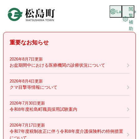
ペ
メニューを飛ばして本文へ
閲
ー
Language
覧
ジ
補
の
助
先
頭
重要なお知らせ
で
す
。
2026年8月7日更新
お盆期間中における医療機関の診療状況について
2026年8月4日更新
クマ目撃等情報について
2026年7月30日更新
令和8年度松島町職員採用試験案内
2026年7月17日更新
令和7年度税制改正に伴う令和8年度介護保険料の特例措置
について