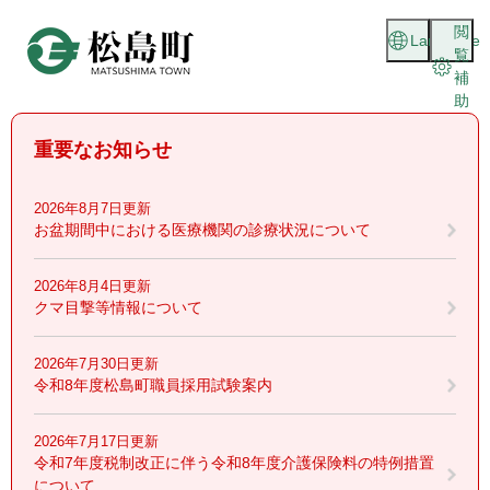
ペ
メニューを飛ばして本文へ
閲
ー
Language
覧
ジ
補
の
助
先
頭
重要なお知らせ
で
す
。
2026年8月7日更新
お盆期間中における医療機関の診療状況について
2026年8月4日更新
クマ目撃等情報について
2026年7月30日更新
令和8年度松島町職員採用試験案内
2026年7月17日更新
令和7年度税制改正に伴う令和8年度介護保険料の特例措置
について