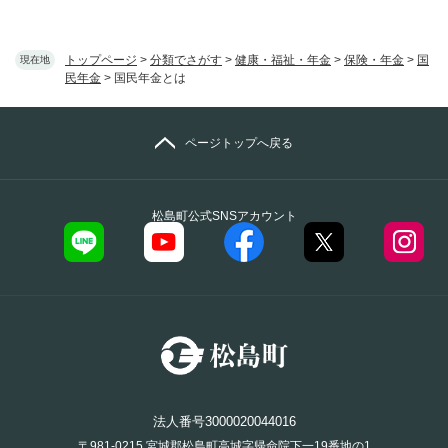
トップページ
>
分類でさがす
>
健康・福祉・年金
>
保険・年金
>
国
現在地
民年金
>
国民年金とは
ページトップへ戻る
松島町公式SNSアカウント
法人番号3000020044016
〒981-0215 宮城郡松島町高城字帰命院下一19番地の1