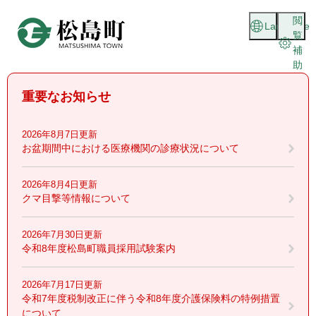
ペ
メニューを飛ばして本文へ
閲
ー
Language
覧
ジ
補
の
助
先
頭
重要なお知らせ
で
す
。
2026年8月7日更新
お盆期間中における医療機関の診療状況について
2026年8月4日更新
クマ目撃等情報について
2026年7月30日更新
令和8年度松島町職員採用試験案内
2026年7月17日更新
令和7年度税制改正に伴う令和8年度介護保険料の特例措置
について