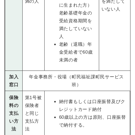
満の人
を満たして
に生まれた方）
いない人
老齢基礎年金の
受給資格期間を
満たしていない
人
老齢（退職）年
金受給者で60歳
未満の者
加入
年金事務所・役場（町民福祉課町民サービス
窓口
班）
保険
第1号被
納付書もしくは口座振替及びク
料の
保険者
レジットカード納付
支払
と同じ
60歳以上の方は原則、口座振替
い方
支払方
で納付する。
法
法