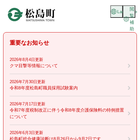
ペ
メニューを飛ばして本文へ
閲
ー
Language
覧
ジ
補
の
助
先
頭
重要なお知らせ
で
す
。
2026年8月4日更新
クマ目撃等情報について
2026年7月30日更新
令和8年度松島町職員採用試験案内
2026年7月17日更新
令和7年度税制改正に伴う令和8年度介護保険料の特例措置
について
2026年6月3日更新
松島町総合健康診断は8月26日から9月2日です