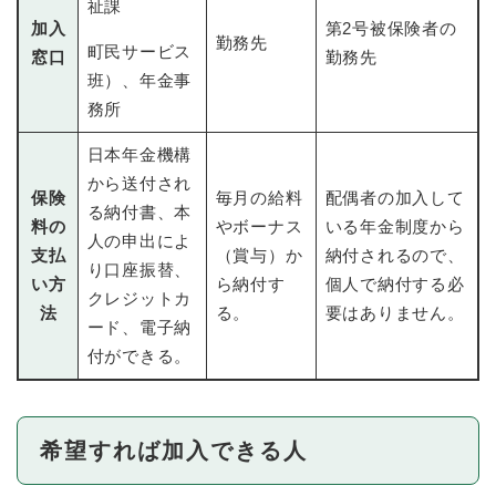
祉課
加入
第2号被保険者の
勤務先
町民サービス
窓口
勤務先
班）、年金事
務所
日本年金機構
から送付され
保険
毎月の給料
配偶者の加入して
る納付書、本
料の
やボーナス
いる年金制度から
人の申出によ
支払
（賞与）か
納付されるので、
り口座振替、
い方
ら納付す
個人で納付する必
クレジットカ
法
る。
要はありません。
ード、電子納
付ができる。
希望すれば加入できる人