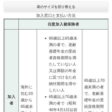
表のサイズを切り替える
加入窓口と支払い方法
任意加入被保険者
60歳以上65歳未
満の者で、老齢
基礎年金の受給
者資格期間を満
たしていない人
又は満額の年金
に近づけるため
65歳以上70
納付期間を増や
海外に
歳未満の者
したい人
住む20
で、老齢基
加入
65歳以上70歳未
歳から
礎年金の受
者
満の者で（昭和
65歳未
給資格期間
40年4月1日以前