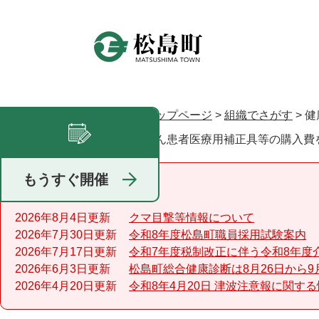
ペ
ー
ジ
の
先
頭
で
トップページ
>
組織でさがす
>
健
現在地
す
がん患者医療用補正具等の購入費
足あと
。
もうすぐ開催
重要なお知らせ
2026年8月4日更新
クマ目撃等情報について
2026年7月30日更新
令和8年度松島町職員採用試験案内
2026年7月17日更新
令和7年度税制改正に伴う令和8年度
2026年6月3日更新
松島町総合健康診断は8月26日から9
2026年4月20日更新
令和8年4月20日 津波注意報に関す