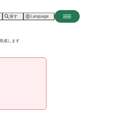
探す
Language
メ
ニ
ュ
ー
助成します