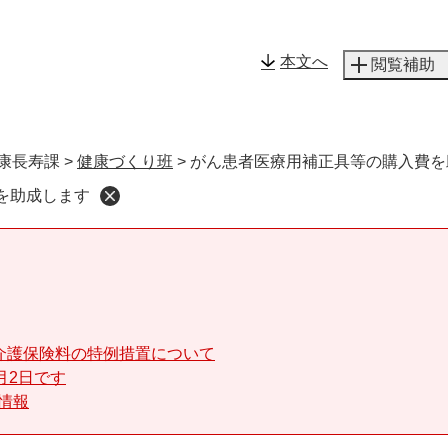
メニューを飛ばして本文へ
本文へ
閲覧補助
康長寿課
>
健康づくり班
>
がん患者医療用補正具等の購入費を
を助成します
介護保険料の特例措置について
月2日です
る情報