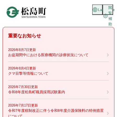
ペ
メニューを飛ばして本文へ
閲
ー
Language
覧
ジ
補
の
助
先
頭
重要なお知らせ
で
す
。
2026年8月7日更新
お盆期間中における医療機関の診療状況について
2026年8月4日更新
クマ目撃等情報について
2026年7月30日更新
令和8年度松島町職員採用試験案内
2026年7月17日更新
令和7年度税制改正に伴う令和8年度介護保険料の特例措置
について