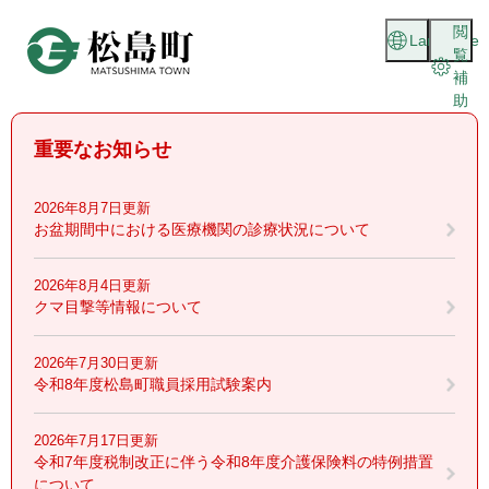
ペ
メニューを飛ばして本文へ
閲
ー
Language
覧
ジ
補
の
助
先
頭
重要なお知らせ
で
す
。
2026年8月7日更新
お盆期間中における医療機関の診療状況について
2026年8月4日更新
クマ目撃等情報について
2026年7月30日更新
令和8年度松島町職員採用試験案内
2026年7月17日更新
令和7年度税制改正に伴う令和8年度介護保険料の特例措置
について