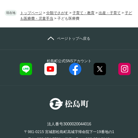
トップページ
>
分類でさがす
>
子育て・教育
>
出産・子育て
>
子ど
現在地
も医療費・児童手当
>
子ども医療費
ページトップへ戻る
松島町公式SNSアカウント
法人番号3000020044016
〒981-0215 宮城郡松島町高城字帰命院下一19番地の1