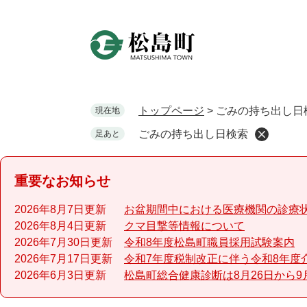
ペ
ー
ジ
の
先
頭
で
トップページ
>
ごみの持ち出し日
現在地
す
ごみの持ち出し日検索
足あと
。
重要なお知らせ
2026年8月7日更新
お盆期間中における医療機関の診療
2026年8月4日更新
クマ目撃等情報について
2026年7月30日更新
令和8年度松島町職員採用試験案内
2026年7月17日更新
令和7年度税制改正に伴う令和8年度
2026年6月3日更新
松島町総合健康診断は8月26日から9