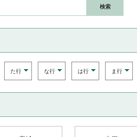
た行
な行
は行
ま行