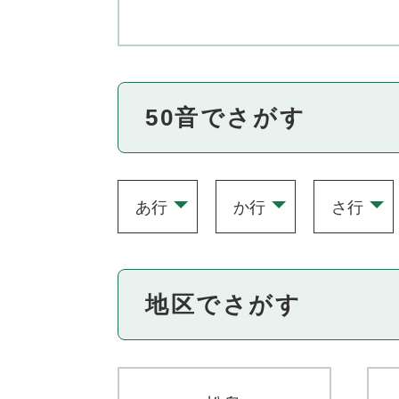
キ
ー
ワ
ー
50音でさがす
ド
を
入
力
あ行
か行
さ行
地区でさがす