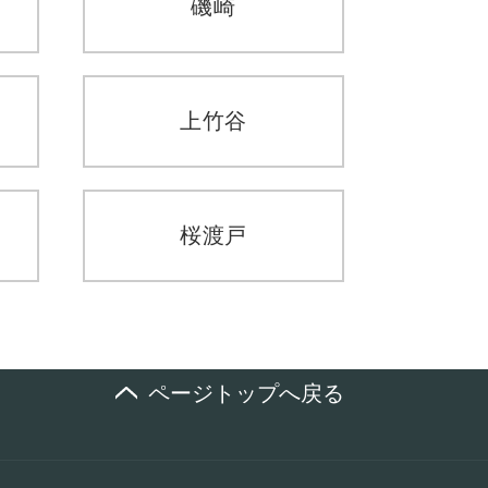
磯崎
上竹谷
桜渡戸
ページトップへ戻る