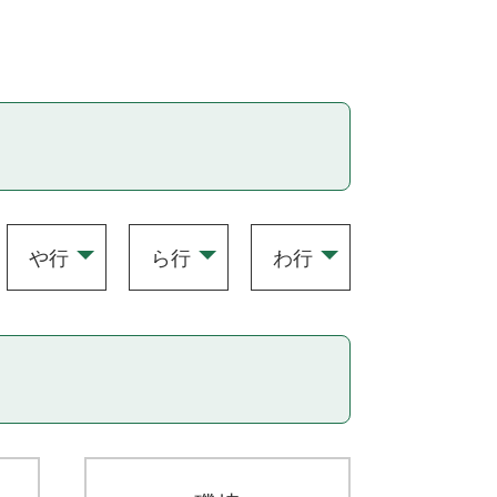
や行
ら行
わ行