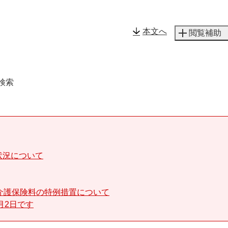
メニューを飛ばして本文へ
本文へ
閲覧補助
検索
状況について
介護保険料の特例措置について
月2日です