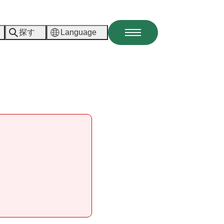
探す
Language
メ
ニ
ュ
ー