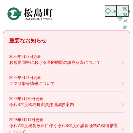
ペ
メニューを飛ばして本文へ
閲
ー
Language
覧
ジ
補
の
助
先
頭
重要なお知らせ
で
す
。
2026年8月7日更新
お盆期間中における医療機関の診療状況について
2026年8月4日更新
クマ目撃等情報について
2026年7月30日更新
令和8年度松島町職員採用試験案内
2026年7月17日更新
令和7年度税制改正に伴う令和8年度介護保険料の特例措置
について