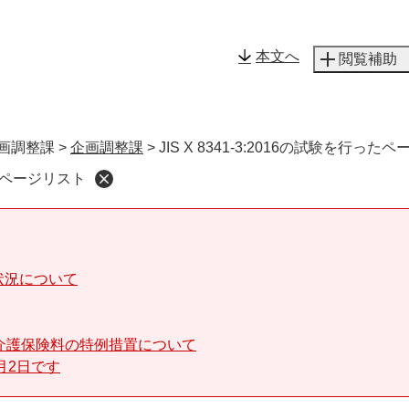
メニューを飛ばして本文へ
本文へ
閲覧補助
画調整課
>
企画調整課
>
JIS X 8341-3:2016の試験を行った
行ったページリスト
状況について
介護保険料の特例措置について
月2日です