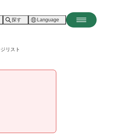
探す
Language
メ
ニ
ュ
ー
ページリスト