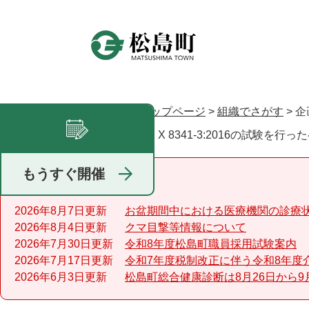
ペ
ー
ジ
の
先
頭
で
トップページ
>
組織でさがす
>
企
現在地
す
JIS X 8341-3:2016の試験を
足あと
。
もうすぐ開催
重要なお知らせ
2026年8月7日更新
お盆期間中における医療機関の診療
2026年8月4日更新
クマ目撃等情報について
2026年7月30日更新
令和8年度松島町職員採用試験案内
2026年7月17日更新
令和7年度税制改正に伴う令和8年度
2026年6月3日更新
松島町総合健康診断は8月26日から9