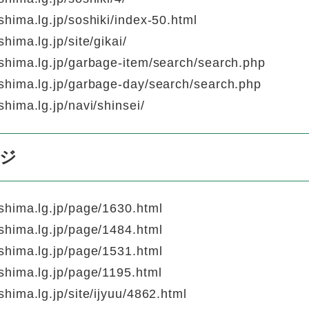
hima.lg.jp/soshiki/index-50.html
ima.lg.jp/site/gikai/
shima.lg.jp/garbage-item/search/search.php
shima.lg.jp/garbage-day/search/search.php
hima.lg.jp/navi/shinsei/
ージ
shima.lg.jp/page/1630.html
shima.lg.jp/page/1484.html
shima.lg.jp/page/1531.html
shima.lg.jp/page/1195.html
hima.lg.jp/site/ijyuu/4862.html