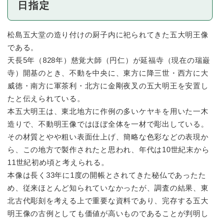
日指定
松島五大堂の造り付けの厨子内に祀られてきた五大明王像
である。
天長5年（828年）慈覚大師（円仁）が延福寺（現在の瑞巌
寺）開基のとき、不動を中央に、東方に降三世・西方に大
威徳・南方に軍茶利・北方に金剛夜叉の五大明王を安置し
たと伝えられている。
本五大明王は、東北地方に作例の多いケヤキを用いた一木
造りで、不動明王像ではほぼ全体を一材で彫出している。
その材質とやや粗い表面仕上げ、簡略な色彩などの表現か
ら、この地方で製作されたと思われ、年代は10世紀末から
11世紀初め頃と考えられる。
本像は長く33年に1度の開帳とされてきた秘仏であったた
め、従来ほとんど知られていなかったが、調査の結果、東
北古代彫刻を考える上で重要な資料であり、完存する五大
明王像の古例としても価値が高いものであることが判明し