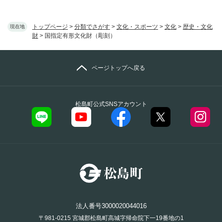
トップページ
>
分類でさがす
>
文化・スポーツ
>
文化
>
歴史・文化
現在地
財
>
国指定有形文化財（彫刻）
ページトップへ戻る
松島町公式SNSアカウント
法人番号3000020044016
〒981-0215 宮城郡松島町高城字帰命院下一19番地の1