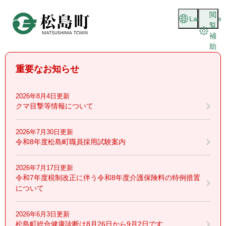
ペ
メニューを飛ばして本文へ
閲
ー
Language
覧
ジ
補
の
助
先
頭
重要なお知らせ
で
す
。
2026年8月4日更新
クマ目撃等情報について
2026年7月30日更新
令和8年度松島町職員採用試験案内
2026年7月17日更新
令和7年度税制改正に伴う令和8年度介護保険料の特例措置
について
2026年6月3日更新
松島町総合健康診断は8月26日から9月2日です