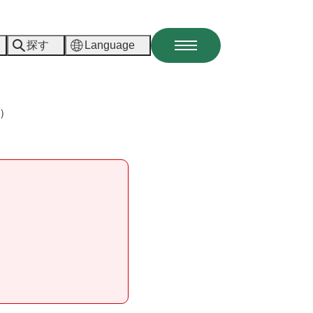
探す
Language
メ
ニ
ュ
ー
）