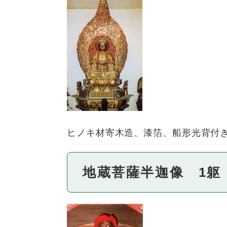
ヒノキ材寄木造、漆箔、船形光背付き。
地蔵菩薩半迦像 1躯 