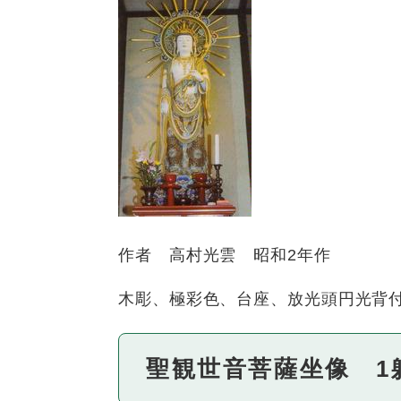
作者 高村光雲 昭和2年作
木彫、極彩色、台座、放光頭円光背付
聖観世音菩薩坐像 1躯