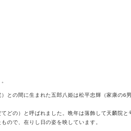
き。
院）との間に生まれた五郎八姫は松平忠輝（家康の6
だてどの）と呼ばれました。晩年は落飾して天麟院と
たもので、在りし日の姿を映しています。