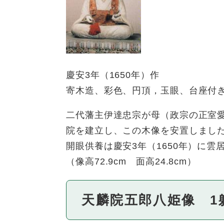
慶安3年（1650年）作
寄木造、彩色、円頂，玉眼、台座付
二代藩主伊達忠宗が母（政宗の正室
院を建立し、この木像を安置しまし
開眼供養は慶安3年（1650年）に雲
（像高72.9cm 面高24.8cm）
天麟院五郎八姫像 1