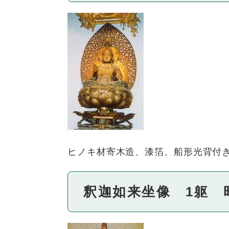
ヒノキ材寄木造、漆箔、船形光背付き。
釈迦如来坐像 1躯 昭