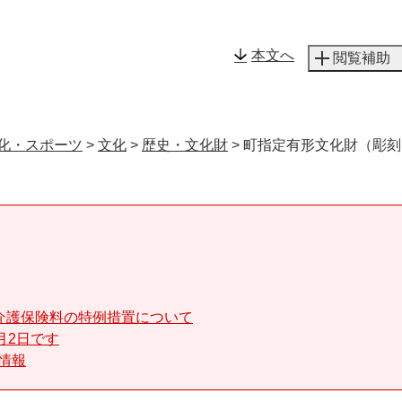
メニューを飛ばして本文へ
本文へ
閲覧補助
化・スポーツ
>
文化
>
歴史・文化財
>
町指定有形文化財（彫刻
介護保険料の特例措置について
月2日です
る情報