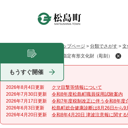
ペ
ー
ジ
の
先
頭
で
トップページ
>
分類でさがす
>
文
現在地
す
町指定有形文化財（彫刻）
足あと
。
もうすぐ開催
重要なお知らせ
2026年8月4日更新
クマ目撃等情報について
2026年7月30日更新
令和8年度松島町職員採用試験案内
2026年7月17日更新
令和7年度税制改正に伴う令和8年度
2026年6月3日更新
松島町総合健康診断は8月26日から9
2026年4月20日更新
令和8年4月20日 津波注意報に関す