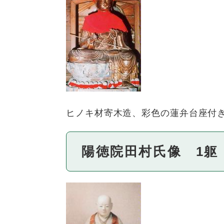
ヒノキ材寄木造、彩色の蓮弁台座付き
陽徳院田村氏像 1躯