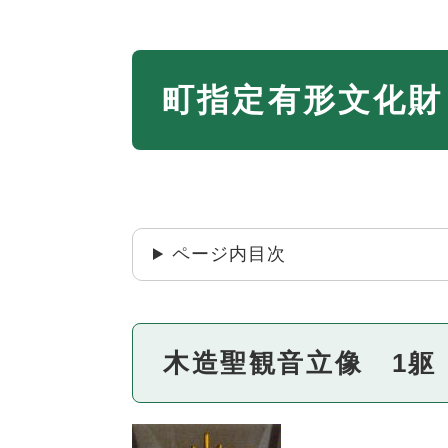
本
町指定有形文化財
文
ページ内目次
木造聖観音立像 1躯 