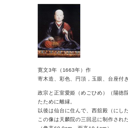
寛文3年（1663年）作
寄木造、彩色、円頂，玉眼、台座付
政宗と正室愛姫（めごひめ）（陽徳
たために離縁。
以後は仙台に住んで、西舘殿（にし
この像は天麟院の三回忌に制作され