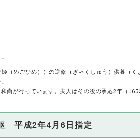
き。
愛姫（めごひめ））の逆修（ぎゃくしゅう）供養（く
た。
居和尚が行っています。夫人はその後の承応2年（16
躯 平成2年4月6日指定