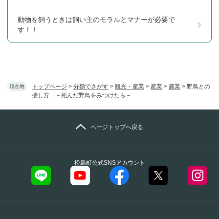
動物を飼うときは飼い主のモラルとマナーが必要で
す！！
トップページ
>
分類でさがす
>
観光・産業
>
産業
>
農業
>
野鳥との
現在地
接し方 －死んだ野鳥をみつけたら－
ページトップへ戻る
松島町公式SNSアカウント