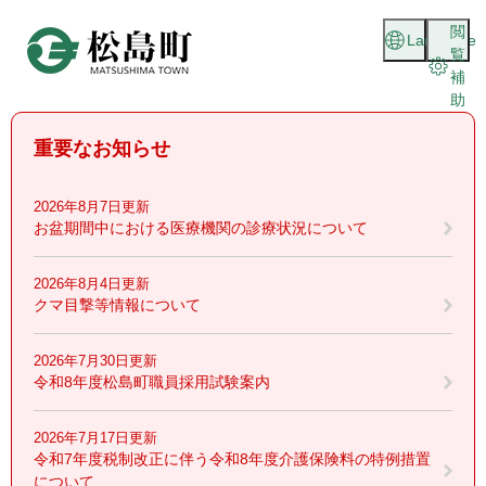
ペ
メニューを飛ばして本文へ
閲
ー
Language
覧
ジ
補
の
助
先
頭
重要なお知らせ
で
す
。
2026年8月7日更新
お盆期間中における医療機関の診療状況について
2026年8月4日更新
クマ目撃等情報について
2026年7月30日更新
令和8年度松島町職員採用試験案内
2026年7月17日更新
令和7年度税制改正に伴う令和8年度介護保険料の特例措置
について