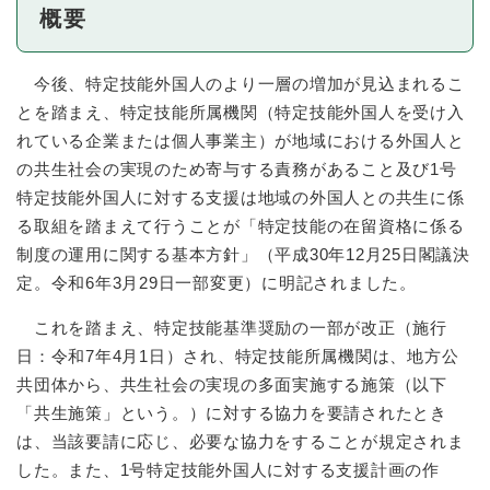
概要
今後、特定技能外国人のより一層の増加が見込まれるこ
とを踏まえ、特定技能所属機関（特定技能外国人を受け入
れている企業または個人事業主）が地域における外国人と
の共生社会の実現のため寄与する責務があること及び1号
特定技能外国人に対する支援は地域の外国人との共生に係
る取組を踏まえて行うことが「特定技能の在留資格に係る
制度の運用に関する基本方針」（平成30年12月25日閣議決
定。令和6年3月29日一部変更）に明記されました。
これを踏まえ、特定技能基準奨励の一部が改正（施行
日：令和7年4月1日）され、特定技能所属機関は、地方公
共団体から、共生社会の実現の多面実施する施策（以下
「共生施策」という。）に対する協力を要請されたとき
は、当該要請に応じ、必要な協力をすることが規定されま
した。また、1号特定技能外国人に対する支援計画の作