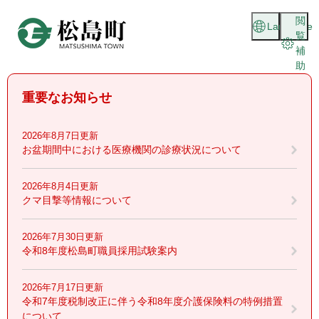
ペ
メニューを飛ばして本文へ
閲
ー
Language
覧
ジ
補
の
助
先
頭
重要なお知らせ
で
す
。
2026年8月7日更新
お盆期間中における医療機関の診療状況について
2026年8月4日更新
クマ目撃等情報について
2026年7月30日更新
令和8年度松島町職員採用試験案内
2026年7月17日更新
令和7年度税制改正に伴う令和8年度介護保険料の特例措置
について