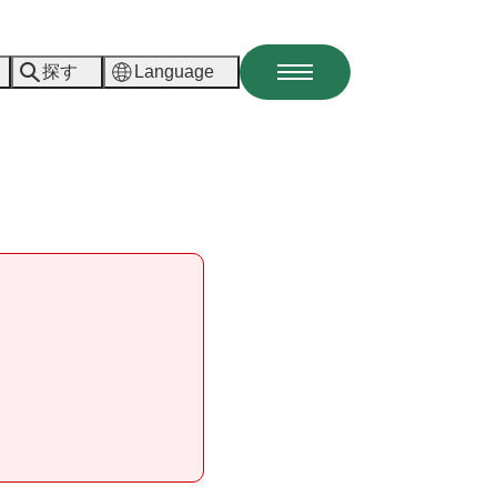
探す
Language
メ
ニ
ュ
ー