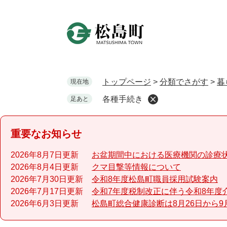
ペ
ー
ジ
の
先
頭
で
トップページ
>
分類でさがす
>
暮
現在地
す
各種手続き
足あと
。
重要なお知らせ
2026年8月7日更新
お盆期間中における医療機関の診療
2026年8月4日更新
クマ目撃等情報について
2026年7月30日更新
令和8年度松島町職員採用試験案内
2026年7月17日更新
令和7年度税制改正に伴う令和8年度
2026年6月3日更新
松島町総合健康診断は8月26日から9