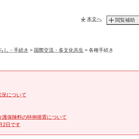
メニューを飛ばして本文へ
本文へ
閲覧補助
らし・手続き
>
国際交流・多文化共生
>
各種手続き
状況について
介護保険料の特例措置について
月2日です