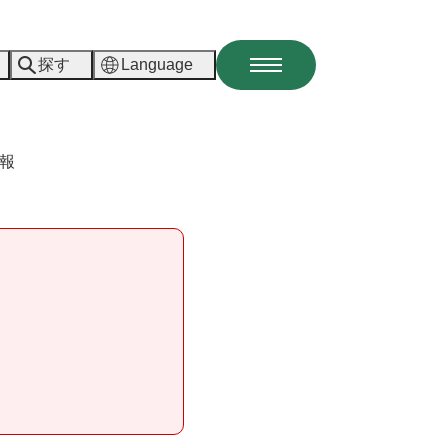
探す
Language
メ
ニ
ュ
ー
報