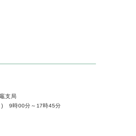
塩竈支局
) 9時00分～17時45分