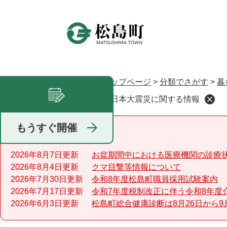
ペ
ー
ジ
の
先
頭
で
トップページ
>
分類でさがす
>
暮
現在地
す
東日本大震災に関する情報
足あと
。
もうすぐ開催
重要なお知らせ
2026年8月7日更新
お盆期間中における医療機関の診療
2026年8月4日更新
クマ目撃等情報について
2026年7月30日更新
令和8年度松島町職員採用試験案内
2026年7月17日更新
令和7年度税制改正に伴う令和8年度
2026年6月3日更新
松島町総合健康診断は8月26日から9