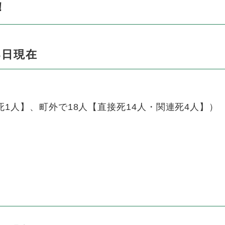
！
3日現在
死1人】、町外で18人【直接死14人・関連死4人】）