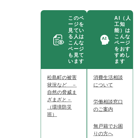
このペ
AI（人
ージを
工知
見てい
能）は
る人は
こんな
こんな
ページ
ページ
をおす
も見て
すめし
います
ます
松島町の被害
消費生活相談
状況など －
について
自然の脅威ま
ざまざと－
労働相談窓口
（環境防災
のご案内
班）
無戸籍でお困
りの方へ