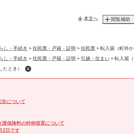
メニューを飛ばして本文へ
本文へ
閲覧補助
らし・手続き
>
住民票・戸籍・証明
>
住民票
>
転入届（町外か
らし・手続き
>
住民票・戸籍・証明
>
引越・住まい
>
転入届（
したとき）
状況について
介護保険料の特例措置について
月2日です