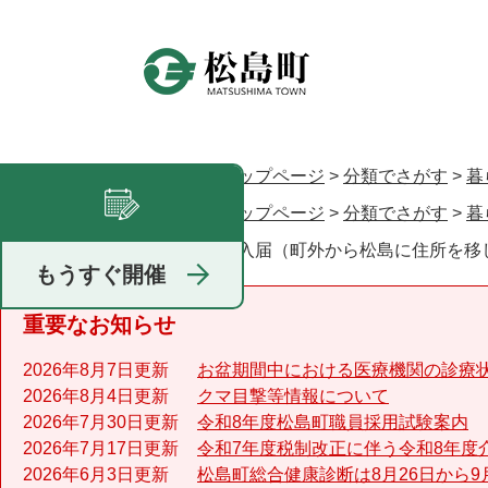
ペ
ー
ジ
の
先
頭
で
トップページ
>
分類でさがす
>
暮
現在地
す
トップページ
>
分類でさがす
>
暮
。
転入届（町外から松島に住所を移
足あと
もうすぐ開催
重要なお知らせ
2026年8月7日更新
お盆期間中における医療機関の診療
2026年8月4日更新
クマ目撃等情報について
2026年7月30日更新
令和8年度松島町職員採用試験案内
2026年7月17日更新
令和7年度税制改正に伴う令和8年度
2026年6月3日更新
松島町総合健康診断は8月26日から9