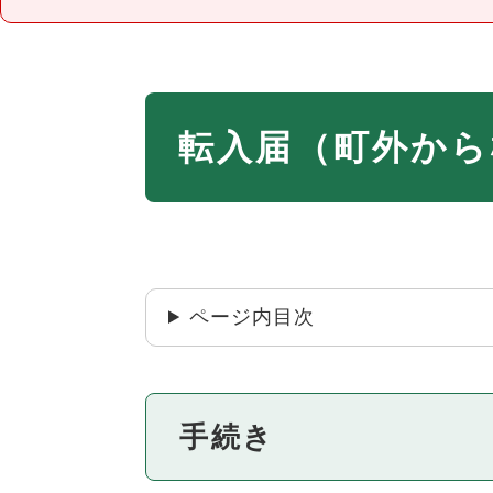
本
転入届（町外から
文
ページ内目次
手続き