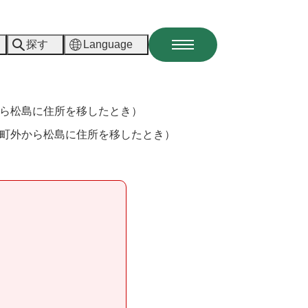
探す
Language
メ
ニ
ュ
ー
ら松島に住所を移したとき）
町外から松島に住所を移したとき）