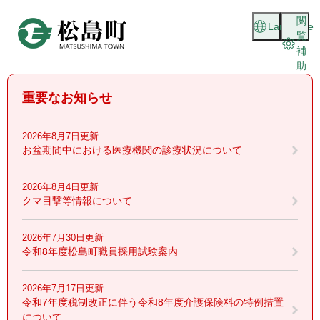
ペ
メニューを飛ばして本文へ
閲
ー
Language
覧
ジ
補
の
助
先
頭
重要なお知らせ
で
す
。
2026年8月7日更新
お盆期間中における医療機関の診療状況について
2026年8月4日更新
クマ目撃等情報について
2026年7月30日更新
令和8年度松島町職員採用試験案内
2026年7月17日更新
令和7年度税制改正に伴う令和8年度介護保険料の特例措置
について