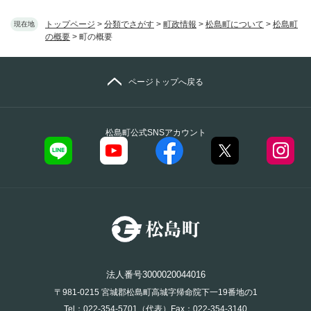
トップページ
>
分類でさがす
>
町政情報
>
松島町について
>
松島町
現在地
の概要
>
町の概要
ページトップへ戻る
松島町公式SNSアカウント
法人番号3000020044016
〒981-0215 宮城郡松島町高城字帰命院下一19番地の1
Tel：022-354-5701（代表）Fax：022-354-3140