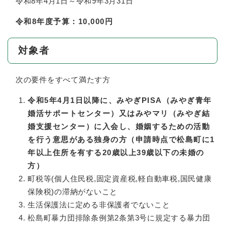
令和8年4月1日～令和9年3月31日
令和8年度予算：10,000円
対象者
次の要件をすべて満たす方
令和5年4月1日以降に、みやぎPISA（みやぎ青年
婚活サポートセンター）又はみやマリ（みやぎ結
婚支援センター）に入会し、婚姻するための活動
を行う意思
がある独身の方（申請時点で松島町に1
年以上住所を有する20歳以上39歳以下の未婚の
方）
町税等(個人住民税,固定資産税,軽自動車税,国民健康
保険税)の滞納がないこと
生活保護法に定める非保護者でないこと
松島町暴力団排除条例第2条第3号に規定する暴力団