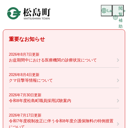
ペ
メニューを飛ばして本文へ
閲
ー
Language
覧
ジ
補
の
助
先
頭
重要なお知らせ
で
す
。
2026年8月7日更新
お盆期間中における医療機関の診療状況について
2026年8月4日更新
クマ目撃等情報について
2026年7月30日更新
令和8年度松島町職員採用試験案内
2026年7月17日更新
令和7年度税制改正に伴う令和8年度介護保険料の特例措置
について