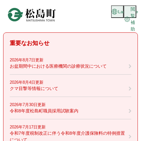
ペ
メニューを飛ばして本文へ
閲
ー
Language
覧
ジ
補
の
助
先
頭
重要なお知らせ
で
す
。
2026年8月7日更新
お盆期間中における医療機関の診療状況について
2026年8月4日更新
クマ目撃等情報について
2026年7月30日更新
令和8年度松島町職員採用試験案内
2026年7月17日更新
令和7年度税制改正に伴う令和8年度介護保険料の特例措置
について