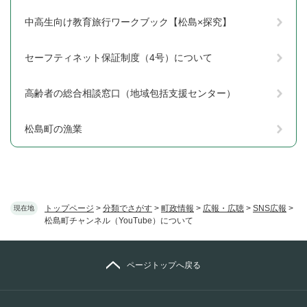
中高生向け教育旅行ワークブック【松島×探究】
セーフティネット保証制度（4号）について
高齢者の総合相談窓口（地域包括支援センター）
松島町の漁業
トップページ
>
分類でさがす
>
町政情報
>
広報・広聴
>
SNS広報
>
現在地
松島町チャンネル（YouTube）について
ページトップへ戻る