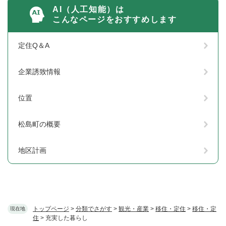
AI（人工知能）は
こんなページをおすすめします
定住Q＆A
企業誘致情報
位置
松島町の概要
地区計画
トップページ
>
分類でさがす
>
観光・産業
>
移住・定住
>
移住・定
現在地
住
>
充実した暮らし