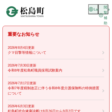
ペ
メニューを飛ばして本文へ
閲
ー
Language
覧
ジ
補
の
助
先
頭
重要なお知らせ
で
す
。
2026年8月4日更新
クマ目撃等情報について
2026年7月30日更新
令和8年度松島町職員採用試験案内
2026年7月17日更新
令和7年度税制改正に伴う令和8年度介護保険料の特例措置
について
2026年6月3日更新
松島町総合健康診断は8月26日から9月2日です