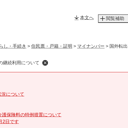
メニューを飛ばして本文へ
本文へ
閲覧補助
らし・手続き
>
住民票・戸籍・証明
>
マイナンバー
>
国外転出
の継続利用について
状況について
介護保険料の特例措置について
月2日です