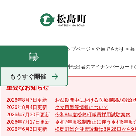
ペ
ー
ジ
の
先
頭
で
トップページ
>
分類でさがす
>
暮
現在地
す
て
。
国外転出者のマイナンバーカード
足あと
もうすぐ開催
重要なお知らせ
2026年8月7日更新
お盆期間中における医療機関の診療
2026年8月4日更新
クマ目撃等情報について
2026年7月30日更新
令和8年度松島町職員採用試験案内
2026年7月17日更新
令和7年度税制改正に伴う令和8年度
2026年6月3日更新
松島町総合健康診断は8月26日から9