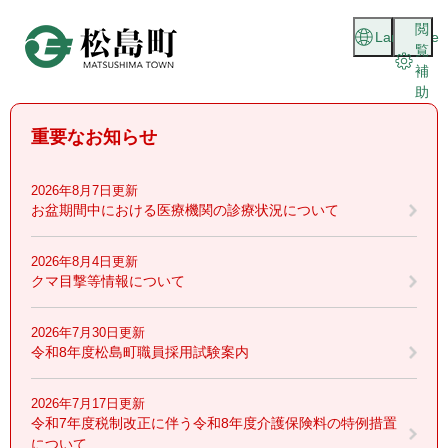
ペ
メニューを飛ばして本文へ
閲
ー
Language
覧
ジ
補
の
助
先
頭
重要なお知らせ
で
す
。
2026年8月7日更新
お盆期間中における医療機関の診療状況について
2026年8月4日更新
クマ目撃等情報について
2026年7月30日更新
令和8年度松島町職員採用試験案内
2026年7月17日更新
令和7年度税制改正に伴う令和8年度介護保険料の特例措置
について