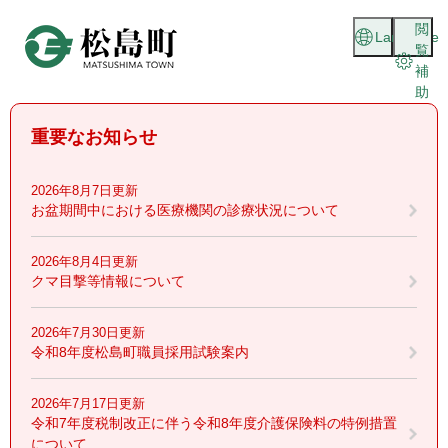
ペ
メニューを飛ばして本文へ
閲
ー
Language
覧
ジ
補
の
助
先
頭
重要なお知らせ
で
す
。
2026年8月7日更新
お盆期間中における医療機関の診療状況について
2026年8月4日更新
クマ目撃等情報について
2026年7月30日更新
令和8年度松島町職員採用試験案内
2026年7月17日更新
令和7年度税制改正に伴う令和8年度介護保険料の特例措置
について