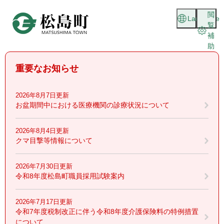
ペ
メニューを飛ばして本文へ
閲
ー
Language
覧
ジ
補
の
助
先
頭
重要なお知らせ
で
す
。
2026年8月7日更新
お盆期間中における医療機関の診療状況について
2026年8月4日更新
クマ目撃等情報について
2026年7月30日更新
令和8年度松島町職員採用試験案内
2026年7月17日更新
令和7年度税制改正に伴う令和8年度介護保険料の特例措置
について