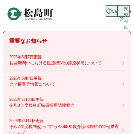
ペ
メニューを飛ばして本文へ
閲
ー
Language
覧
ジ
補
の
助
先
頭
重要なお知らせ
で
す
。
2026年8月7日更新
お盆期間中における医療機関の診療状況について
2026年8月4日更新
クマ目撃等情報について
2026年7月30日更新
令和8年度松島町職員採用試験案内
2026年7月17日更新
令和7年度税制改正に伴う令和8年度介護保険料の特例措置
について