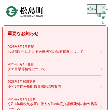
ペ
メニューを飛ばして本文へ
閲
ー
Language
覧
ジ
補
の
助
先
頭
重要なお知らせ
で
す
。
2026年8月7日更新
お盆期間中における医療機関の診療状況について
2026年8月4日更新
クマ目撃等情報について
2026年7月30日更新
令和8年度松島町職員採用試験案内
2026年7月17日更新
令和7年度税制改正に伴う令和8年度介護保険料の特例措置
について