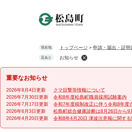
ペ
ー
ジ
の
先
頭
で
トップページ
>
申請・届出・証明
現在地
す
お知らせ
足あと
。
重要なお知らせ
2026年8月4日更新
クマ目撃等情報について
2026年7月30日更新
令和8年度松島町職員採用試験案内
2026年7月17日更新
令和7年度税制改正に伴う令和8年度
2026年6月3日更新
松島町総合健康診断は8月26日から9
2026年4月20日更新
令和8年4月20日 津波注意報に関す