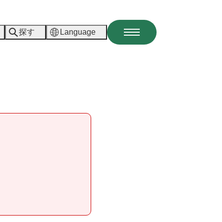
探す
Language
メ
ニ
ュ
ー