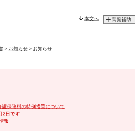
メニューを飛ばして本文へ
本文へ
閲覧補助
書
>
お知らせ
>
お知らせ
介護保険料の特例措置について
月2日です
る情報