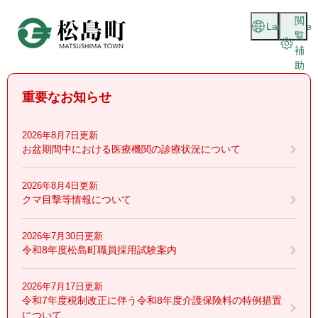
ペ
メニューを飛ばして本文へ
閲
ー
Language
覧
ジ
補
の
助
先
頭
重要なお知らせ
で
す
。
2026年8月7日更新
お盆期間中における医療機関の診療状況について
2026年8月4日更新
クマ目撃等情報について
2026年7月30日更新
令和8年度松島町職員採用試験案内
2026年7月17日更新
令和7年度税制改正に伴う令和8年度介護保険料の特例措置
について