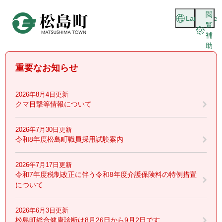
ペ
メニューを飛ばして本文へ
閲
ー
Language
覧
ジ
補
の
助
先
頭
重要なお知らせ
で
す
。
2026年8月4日更新
クマ目撃等情報について
2026年7月30日更新
令和8年度松島町職員採用試験案内
2026年7月17日更新
令和7年度税制改正に伴う令和8年度介護保険料の特例措置
について
2026年6月3日更新
松島町総合健康診断は8月26日から9月2日です