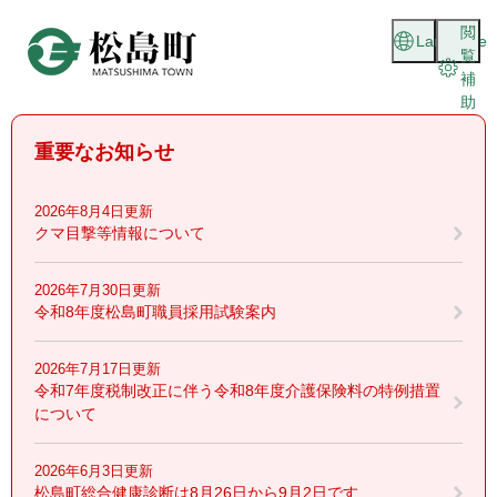
ペ
メニューを飛ばして本文へ
閲
ー
Language
覧
ジ
補
の
助
先
頭
重要なお知らせ
で
す
。
2026年8月4日更新
クマ目撃等情報について
2026年7月30日更新
令和8年度松島町職員採用試験案内
2026年7月17日更新
令和7年度税制改正に伴う令和8年度介護保険料の特例措置
について
2026年6月3日更新
松島町総合健康診断は8月26日から9月2日です