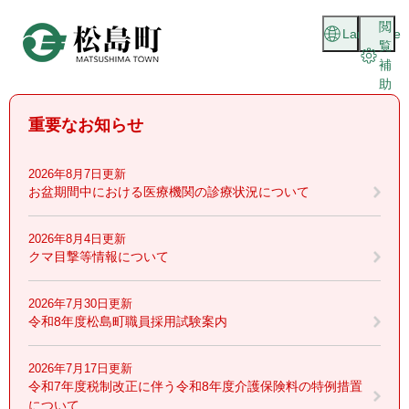
ペ
メニューを飛ばして本文へ
閲
ー
Language
覧
ジ
補
の
助
先
頭
重要なお知らせ
で
す
。
2026年8月7日更新
お盆期間中における医療機関の診療状況について
2026年8月4日更新
クマ目撃等情報について
2026年7月30日更新
令和8年度松島町職員採用試験案内
2026年7月17日更新
令和7年度税制改正に伴う令和8年度介護保険料の特例措置
について