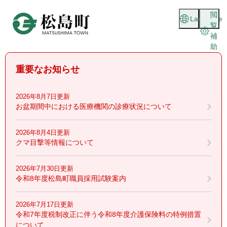
ペ
メニューを飛ばして本文へ
閲
ー
Language
覧
ジ
補
の
助
先
頭
重要なお知らせ
で
す
。
2026年8月7日更新
お盆期間中における医療機関の診療状況について
2026年8月4日更新
クマ目撃等情報について
2026年7月30日更新
令和8年度松島町職員採用試験案内
2026年7月17日更新
令和7年度税制改正に伴う令和8年度介護保険料の特例措置
について