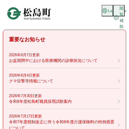
ペ
メニューを飛ばして本文へ
閲
ー
Language
覧
ジ
補
の
助
先
頭
重要なお知らせ
で
す
。
2026年8月7日更新
お盆期間中における医療機関の診療状況について
2026年8月4日更新
クマ目撃等情報について
2026年7月30日更新
令和8年度松島町職員採用試験案内
2026年7月17日更新
令和7年度税制改正に伴う令和8年度介護保険料の特例措置
について