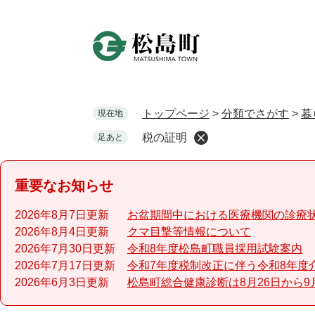
ペ
ー
ジ
の
先
頭
で
トップページ
>
分類でさがす
>
暮
現在地
す
税の証明
足あと
。
重要なお知らせ
2026年8月7日更新
お盆期間中における医療機関の診療
2026年8月4日更新
クマ目撃等情報について
2026年7月30日更新
令和8年度松島町職員採用試験案内
2026年7月17日更新
令和7年度税制改正に伴う令和8年度
2026年6月3日更新
松島町総合健康診断は8月26日から9