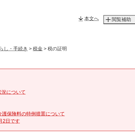
メニューを飛ばして本文へ
本文へ
閲覧補助
らし・手続き
>
税金
>
税の証明
状況について
介護保険料の特例措置について
月2日です