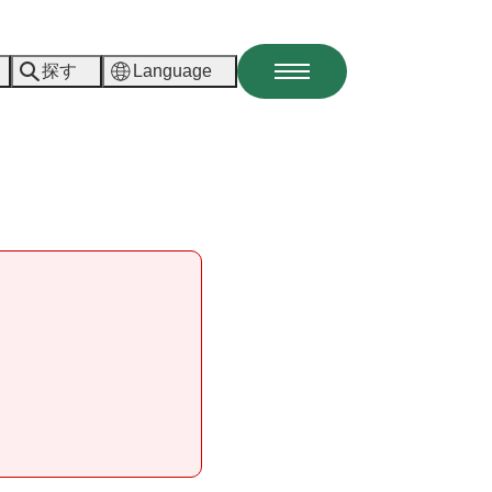
探す
Language
メ
ニ
ュ
ー