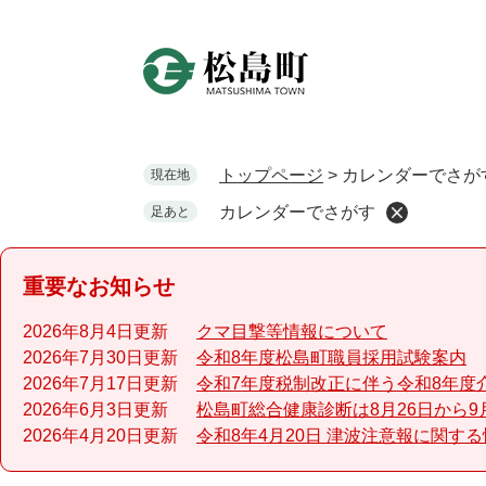
ペ
ー
ジ
の
先
頭
で
トップページ
>
カレンダーでさが
現在地
す
カレンダーでさがす
足あと
。
重要なお知らせ
2026年8月4日更新
クマ目撃等情報について
2026年7月30日更新
令和8年度松島町職員採用試験案内
2026年7月17日更新
令和7年度税制改正に伴う令和8年度
2026年6月3日更新
松島町総合健康診断は8月26日から9
2026年4月20日更新
令和8年4月20日 津波注意報に関す