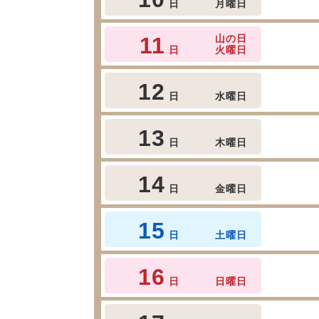
日
月曜日
11
山の日
日
火曜日
12
日
水曜日
13
日
木曜日
14
日
金曜日
15
日
土曜日
16
日
日曜日