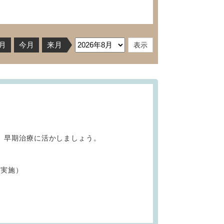
月
今月
来月
、早期治療に活かしましょう。
）
も実施）