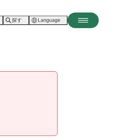
探す
Language
メ
ニ
ュ
ー