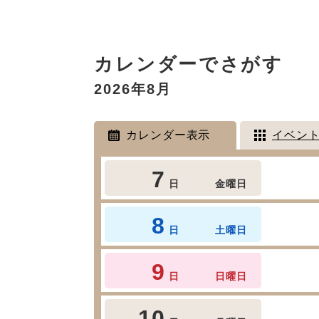
本
カレンダーでさがす
文
2026年8月
カレンダー表示
イベン
7
日
金曜日
8
日
土曜日
9
日
日曜日
10