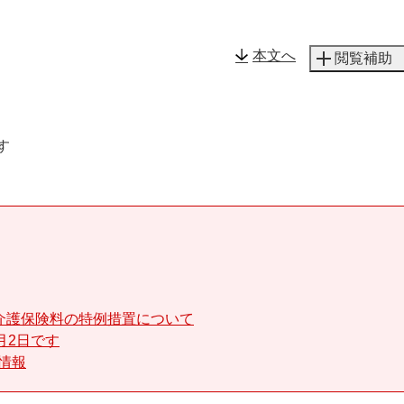
メニューを飛ばして本文へ
本文へ
閲覧補助
す
介護保険料の特例措置について
月2日です
る情報