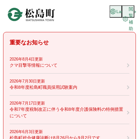
ペ
メニューを飛ばして本文へ
閲
ー
Language
覧
ジ
補
の
助
先
頭
重要なお知らせ
で
す
。
2026年8月4日更新
クマ目撃等情報について
2026年7月30日更新
令和8年度松島町職員採用試験案内
2026年7月17日更新
令和7年度税制改正に伴う令和8年度介護保険料の特例措置
について
2026年6月3日更新
松島町総合健康診断は8月26日から9月2日です