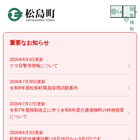
ペ
メニューを飛ばして本文へ
閲
ー
Language
覧
ジ
補
の
助
先
頭
重要なお知らせ
で
す
。
2026年8月4日更新
クマ目撃等情報について
2026年7月30日更新
令和8年度松島町職員採用試験案内
2026年7月17日更新
令和7年度税制改正に伴う令和8年度介護保険料の特例措置
について
2026年6月3日更新
松島町総合健康診断は8月26日から9月2日です