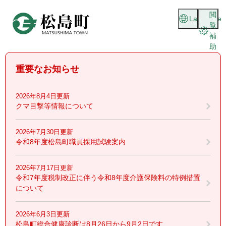
ペ
メニューを飛ばして本文へ
閲
ー
Language
覧
ジ
補
の
助
先
頭
重要なお知らせ
で
す
。
2026年8月4日更新
クマ目撃等情報について
2026年7月30日更新
令和8年度松島町職員採用試験案内
2026年7月17日更新
令和7年度税制改正に伴う令和8年度介護保険料の特例措置
について
2026年6月3日更新
松島町総合健康診断は8月26日から9月2日です