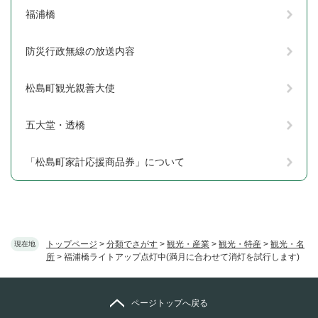
福浦橋
防災行政無線の放送内容
松島町観光親善大使
五大堂・透橋
「松島町家計応援商品券」について
トップページ
>
分類でさがす
>
観光・産業
>
観光・特産
>
観光・名
現在地
所
>
福浦橋ライトアップ点灯中(満月に合わせて消灯を試行します)
ページトップへ戻る