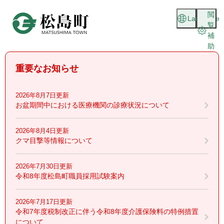
ペ
メニューを飛ばして本文へ
閲
ー
Language
覧
ジ
補
の
助
先
頭
重要なお知らせ
で
す
。
2026年8月7日更新
お盆期間中における医療機関の診療状況について
2026年8月4日更新
クマ目撃等情報について
2026年7月30日更新
令和8年度松島町職員採用試験案内
2026年7月17日更新
令和7年度税制改正に伴う令和8年度介護保険料の特例措置
について