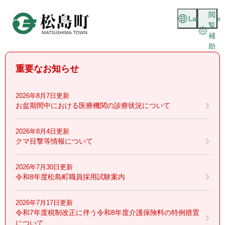
ペ
メニューを飛ばして本文へ
閲
ー
Language
覧
ジ
補
の
助
先
頭
重要なお知らせ
で
す
。
2026年8月7日更新
お盆期間中における医療機関の診療状況について
2026年8月4日更新
クマ目撃等情報について
2026年7月30日更新
令和8年度松島町職員採用試験案内
2026年7月17日更新
令和7年度税制改正に伴う令和8年度介護保険料の特例措置
について