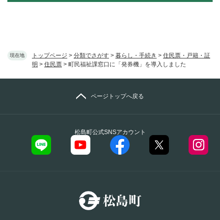
トップページ
>
分類でさがす
>
暮らし・手続き
>
住民票・戸籍・証
現在地
明
>
住民票
>
町民福祉課窓口に「発券機」を導入しました
ページトップへ戻る
松島町公式SNSアカウント