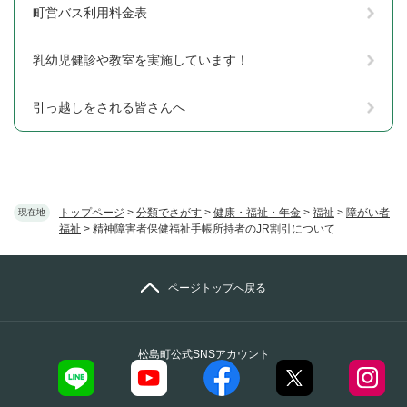
町営バス利用料金表
乳幼児健診や教室を実施しています！
引っ越しをされる皆さんへ
トップページ
>
分類でさがす
>
健康・福祉・年金
>
福祉
>
障がい者
現在地
福祉
>
精神障害者保健福祉手帳所持者のJR割引について
ページトップへ戻る
松島町公式SNSアカウント