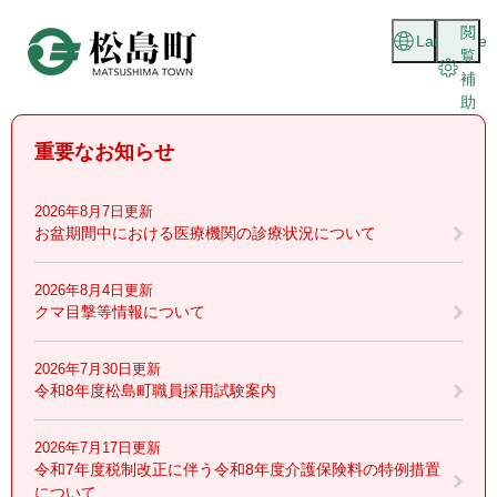
ペ
メニューを飛ばして本文へ
閲
ー
Language
覧
ジ
補
の
助
先
頭
重要なお知らせ
で
す
。
2026年8月7日更新
お盆期間中における医療機関の診療状況について
2026年8月4日更新
クマ目撃等情報について
2026年7月30日更新
令和8年度松島町職員採用試験案内
2026年7月17日更新
令和7年度税制改正に伴う令和8年度介護保険料の特例措置
について