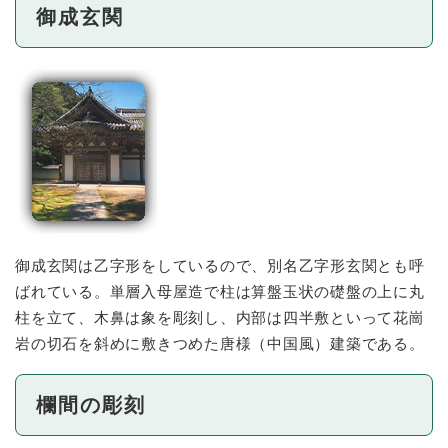
御成玄関
御成玄関は乙字形をしているので、別名乙字形玄関とも呼
ばれている。単層入母屋造で柱は算盤玉状の礎盤の上に丸
柱を立て、木鼻は象を彫刻し、内部は四半敷といって花崗
岩の切石を斜めに敷きつめた唐様（中国風）建築である。
欄間の彫刻