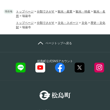
トップページ
>
分類でさがす
>
観光・産業
>
観光・特産
>
観光・名
現在地
所
>
瑞巌寺
トップページ
>
分類でさがす
>
文化・スポーツ
>
文化
>
歴史・文化
財
>
瑞巌寺
ページトップへ戻る
松島町公式SNSアカウント