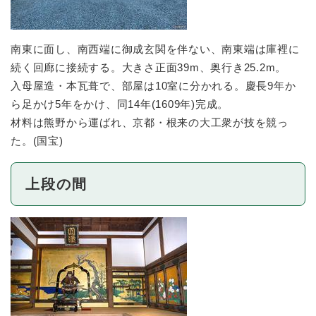
南東に面し、南西端に御成玄関を伴ない、南東端は庫裡に
続く回廊に接続する。大きさ正面39m、奥行き25.2m。
入母屋造・本瓦葺で、部屋は10室に分かれる。慶長9年か
ら足かけ5年をかけ、同14年(1609年)完成。
材料は熊野から運ばれ、京都・根来の大工衆が技を競っ
た。(国宝)
上段の間