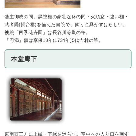
藩主御成の間。黒塗框の豪壮な床の間・火頭窓・違い棚・
武者隠(帳台構)を備えた書院で、飾り金具がすばらしい。
襖絵「四季花卉図」は長谷川等胤の筆。
「円満」額は享保19年(1734年)5代吉村の筆。
本堂廊下
東南西三方に上縁・下縁を巡らす。室中への入り口を画す