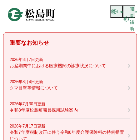
ペ
メニューを飛ばして本文へ
閲
ー
Language
覧
ジ
補
の
助
先
頭
重要なお知らせ
で
す
。
2026年8月7日更新
お盆期間中における医療機関の診療状況について
2026年8月4日更新
クマ目撃等情報について
2026年7月30日更新
令和8年度松島町職員採用試験案内
2026年7月17日更新
令和7年度税制改正に伴う令和8年度介護保険料の特例措置
について