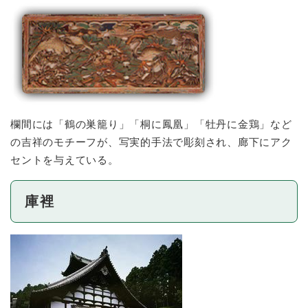
欄間には「鶴の巣籠り」「桐に鳳凰」「牡丹に金鶏」など
の吉祥のモチーフが、写実的手法で彫刻され、廊下にアク
セントを与えている。
庫裡