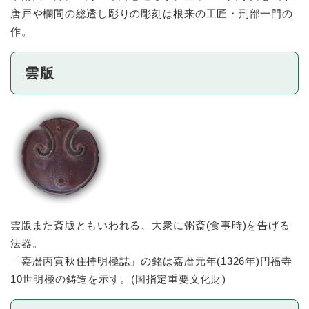
唐戸や欄間の総透し彫りの彫刻は根来の工匠・刑部一門の
作。
雲版
雲版また斎版ともいわれる、大衆に粥斎(食事時)を告げる
法器。
「嘉暦丙寅秋住持明極誌」の銘は嘉暦元年(1326年)円福寺
10世明極の鋳造を示す。(国指定重要文化財)