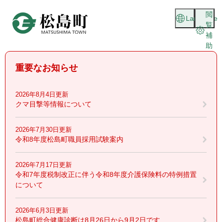
ペ
メニューを飛ばして本文へ
閲
ー
Language
覧
ジ
補
の
助
先
頭
重要なお知らせ
で
す
。
2026年8月4日更新
クマ目撃等情報について
2026年7月30日更新
令和8年度松島町職員採用試験案内
2026年7月17日更新
令和7年度税制改正に伴う令和8年度介護保険料の特例措置
について
2026年6月3日更新
松島町総合健康診断は8月26日から9月2日です