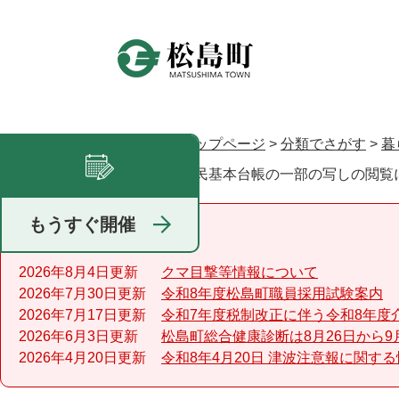
ペ
ー
ジ
の
先
頭
で
トップページ
>
分類でさがす
>
暮
現在地
す
住民基本台帳の一部の写しの閲覧
足あと
。
もうすぐ開催
重要なお知らせ
2026年8月4日更新
クマ目撃等情報について
2026年7月30日更新
令和8年度松島町職員採用試験案内
2026年7月17日更新
令和7年度税制改正に伴う令和8年度
2026年6月3日更新
松島町総合健康診断は8月26日から9
2026年4月20日更新
令和8年4月20日 津波注意報に関す