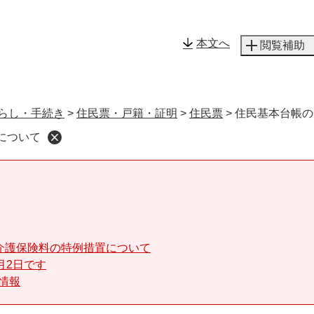
メニューを飛ばして本文へ
本文へ
閲覧補助
らし・手続き
>
住民票・戸籍・証明
>
住民票
>
住民基本台帳の
について
介護保険料の特例措置について
月2日です
る情報