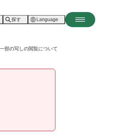
探す
Language
メ
ニ
ュ
ー
一部の写しの閲覧について