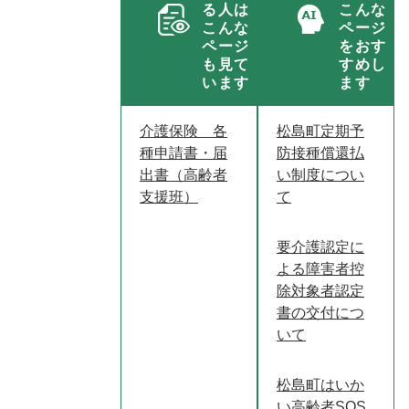
る人は
こんな
こんな
ページ
ページ
をおす
も見て
すめし
います
ます
介護保険 各
松島町定期予
種申請書・届
防接種償還払
出書（高齢者
い制度につい
支援班）
て
要介護認定に
よる障害者控
除対象者認定
書の交付につ
いて
松島町はいか
い高齢者SOS