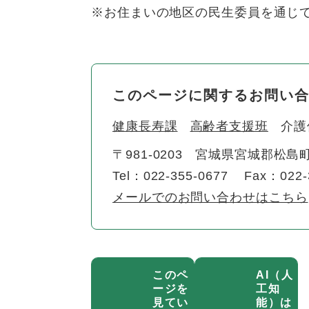
※お住まいの地区の民生委員を通じ
このページに関するお問い
健康長寿課
高齢者支援班
介護
〒981-0203
宮城県宮城郡松島町
Tel：022-355-0677
Fax：022-
メールでのお問い合わせはこちら
このペ
AI（人
ージを
工知
見てい
能）は