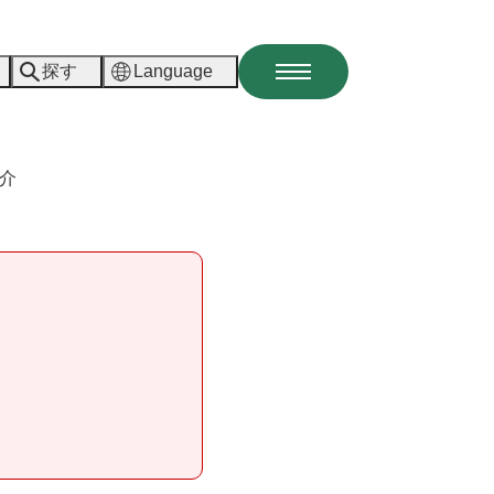
探す
Language
メ
ニ
ュ
ー
介