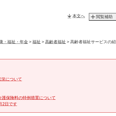
メニューを飛ばして本文へ
本文へ
閲覧補助
康・福祉・年金
>
福祉
>
高齢者福祉
>
高齢者福祉サービスの紹
状況について
介護保険料の特例措置について
月2日です