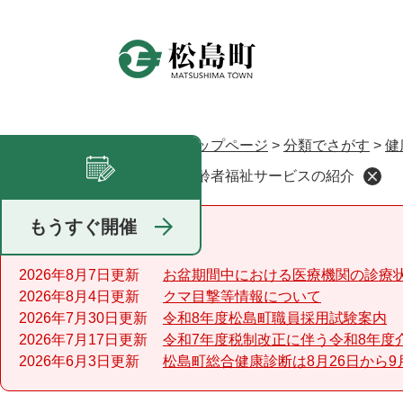
ペ
ー
ジ
の
先
頭
で
トップページ
>
分類でさがす
>
健
現在地
す
高齢者福祉サービスの紹介
足あと
。
もうすぐ開催
重要なお知らせ
2026年8月7日更新
お盆期間中における医療機関の診療
2026年8月4日更新
クマ目撃等情報について
2026年7月30日更新
令和8年度松島町職員採用試験案内
2026年7月17日更新
令和7年度税制改正に伴う令和8年度
2026年6月3日更新
松島町総合健康診断は8月26日から9