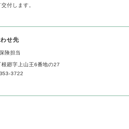
て交付します。
合わせ先
保険担当
根廻字上山王6番地の27
353-3722