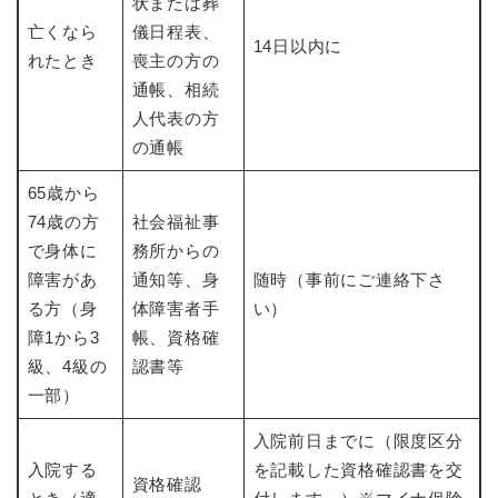
状または葬
亡くなら
儀日程表、
14日以内に
れたとき
喪主の方の
通帳、相続
人代表の方
の通帳
65歳から
74歳の方
社会福祉事
で身体に
務所からの
障害があ
通知等、身
随時（事前にご連絡下さ
る方（身
体障害者手
い）
障1から3
帳、資格確
級、4級の
認書等
一部）
入院前日までに（限度区分
入院する
を記載した資格確認書を交
資格確認