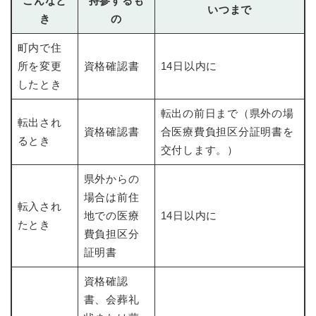
こんなと
持参するも
いつまで
き
の
町内で住
所を変更
資格確認書
14日以内に
したとき
転出の前日まで（県外の場
転出され
資格確認書
合医療費負担区分証明書を
るとき
交付します。）
県外からの
場合は前住
転入され
地での医療
14日以内に
たとき
費負担区分
証明書
資格確認
書、会葬礼