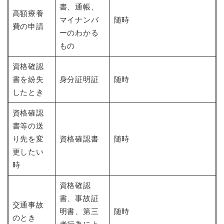
書、通帳、
高額療養
マイナンバ
随時
費の申請
ーのわかる
もの
資格確認
書を紛失
身分証明証
随時
したとき
資格確認
書等の送
り先を変
資格確認書
随時
更したい
時
資格確認
書、事故証
交通事故
明書、第三
随時
のとき