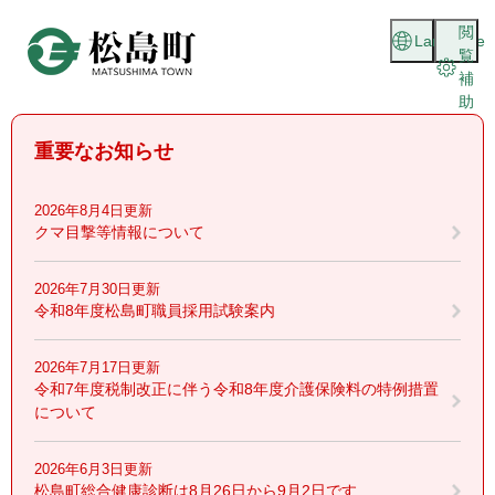
ペ
メニューを飛ばして本文へ
閲
ー
Language
覧
ジ
補
の
助
先
頭
重要なお知らせ
で
す
。
2026年8月4日更新
クマ目撃等情報について
2026年7月30日更新
令和8年度松島町職員採用試験案内
2026年7月17日更新
令和7年度税制改正に伴う令和8年度介護保険料の特例措置
について
2026年6月3日更新
松島町総合健康診断は8月26日から9月2日です