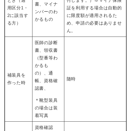
とき（適
付します。）※マイナ保険
書、マイナ
用区分1・
証を利用する場合は自動的
ンバーのわ
2に該当す
に限度額が適用されるた
かるもの
る方）
め、申請の必要はありませ
ん。
医師の診断
書、領収書
（型番等わ
かるも
の）、通
補装具を
随時
帳、資格確
作った時
認書、
＊靴型装具
の場合は装
着写真
資格確認