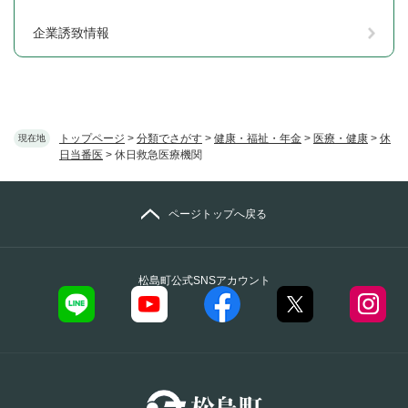
企業誘致情報
トップページ
>
分類でさがす
>
健康・福祉・年金
>
医療・健康
>
休
現在地
日当番医
>
休日救急医療機関
ページトップへ戻る
松島町公式SNSアカウント