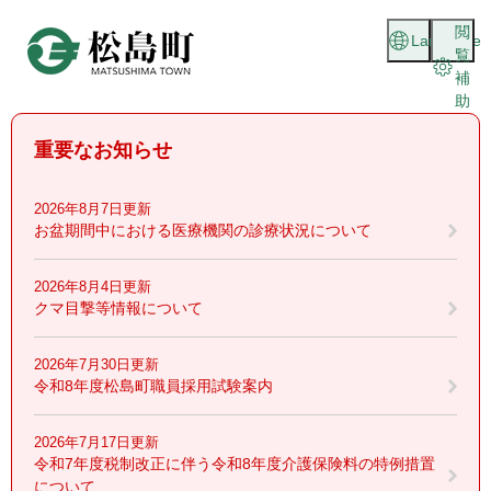
ペ
メニューを飛ばして本文へ
閲
ー
Language
覧
ジ
補
の
助
先
頭
重要なお知らせ
で
す
。
2026年8月7日更新
お盆期間中における医療機関の診療状況について
2026年8月4日更新
クマ目撃等情報について
2026年7月30日更新
令和8年度松島町職員採用試験案内
2026年7月17日更新
令和7年度税制改正に伴う令和8年度介護保険料の特例措置
について