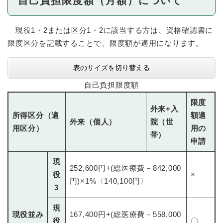
自己負担限度額（月額）について
現役1・2または区分1・2に該当する方は、資格確認書に
限度区分を記載することで、限度額が適用になります。
表のサイズを切り替える
自己負担限度額
限度
外来+入
所得区分（適
額適
外来（個人）
院（世
用区分）
用の
帯）
申請
現
252,600円+(総医療費－842,000
役
×
円)×1%〈140,100円〉
3
現
現役並み
167,400円+(総医療費－558,000
役
〇