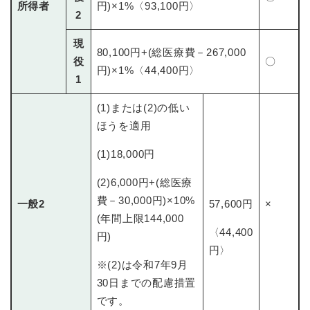
所得者
円)×1%〈93,100円〉
2
現
80,100円+(総医療費－267,000
役
〇
円)×1%〈44,400円〉
1
(1)または(2)の低い
ほうを適用
(1)18,000円
(2)6,000円+(総医療
費－30,000円)×10%
一般2
57,600円
×
(年間上限144,000
〈44,400
円)
円〉
※(2)は令和7年9月
30日までの配慮措置
です。