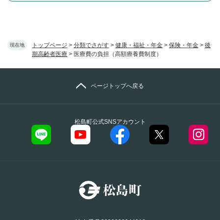
トップページ
>
分類でさがす
>
健康・福祉・年金
>
保険・年金
>
後
現在地
期高齢者医療
>
医療費の負担（高額療養費制度）
ページトップへ戻る
松島町公式SNSアカウント