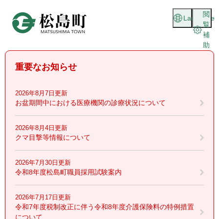
ペ
メニューを飛ばして本文へ
閲
ー
Language
覧
ジ
補
の
助
先
頭
重要なお知らせ
で
す
。
2026年8月7日更新
お盆期間中における医療機関の診療状況について
2026年8月4日更新
クマ目撃等情報について
2026年7月30日更新
令和8年度松島町職員採用試験案内
2026年7月17日更新
令和7年度税制改正に伴う令和8年度介護保険料の特例措置
について