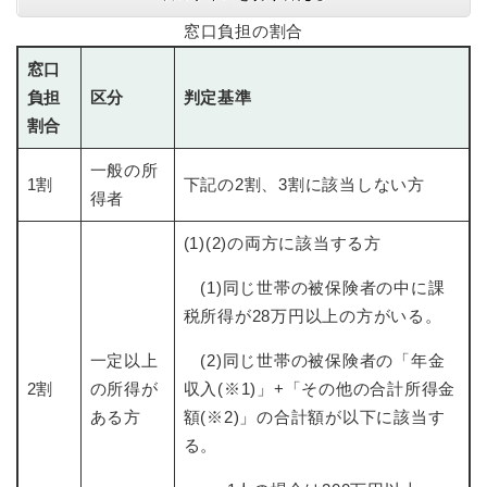
窓口負担の割合
窓口
負担
区分
判定基準
割合
一般の所
1割
下記の2割、3割に該当しない方
得者
(1)(2)の両方に該当する方
(1)同じ世帯の被保険者の中に課
税所得が28万円以上の方がいる。
一定以上
(2)同じ世帯の被保険者の「年金
2割
の所得が
収入(※1)」+「その他の合計所得金
ある方
額(※2)」の合計額が以下に該当す
る。